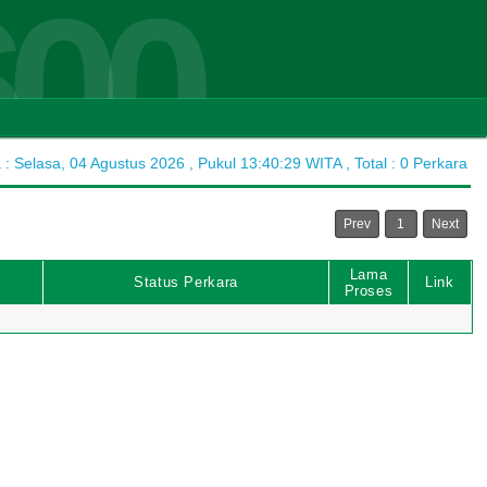
600
 Selasa, 04 Agustus 2026 , Pukul 13:40:29 WITA , Total : 0 Perkara
Prev
1
Next
Lama
Status Perkara
Link
Proses