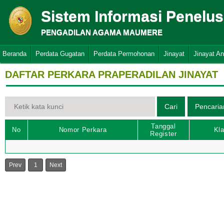
Sistem Informasi Penelu
PENGADILAN AGAMA MAUMERE
Beranda
Perdata Gugatan
Perdata Permohonan
Jinayat
Jinayat A
DAFTAR PERKARA PRAPERADILAN JINAYAT
Tanggal
No
Nomor Perkara
Kla
Register
Prev
1
Next