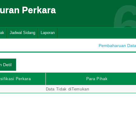
suran Perkara
nak
Jadwal Sidang
Laporan
Pembaharuan Data :
sifikasi Perkara
Para Pihak
Data Tidak diTemukan